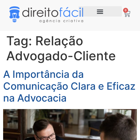
0
Tag:
Relação
Advogado-Cliente
A Importância da
Comunicação Clara e Eficaz
na Advocacia