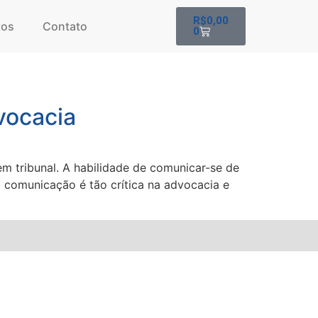
R$
0,00
tos
Contato
0
vocacia
em tribunal. A habilidade de comunicar-se de
a comunicação é tão crítica na advocacia e