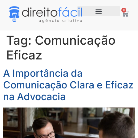
0
Tag:
Comunicação
Eficaz
A Importância da
Comunicação Clara e Eficaz
na Advocacia