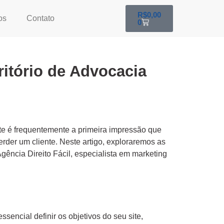
R$
0,00
os
Contato
0
itório de Advocacia
ite é frequentemente a primeira impressão que
perder um cliente. Neste artigo, exploraremos as
gência Direito Fácil, especialista em marketing
encial definir os objetivos do seu site,