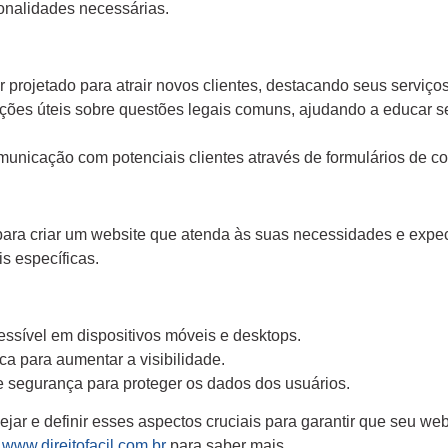
ionalidades necessárias.
projetado para atrair novos clientes, destacando seus serviços
ões úteis sobre questões legais comuns, ajudando a educar se
omunicação com potenciais clientes através de formulários de c
ara criar um website que atenda às suas necessidades e expec
s específicas.
essível em dispositivos móveis e desktops.
 para aumentar a visibilidade.
segurança para proteger os dados dos usuários.
ejar e definir esses aspectos cruciais para garantir que seu we
m
www.direitofacil.com.br
para saber mais.