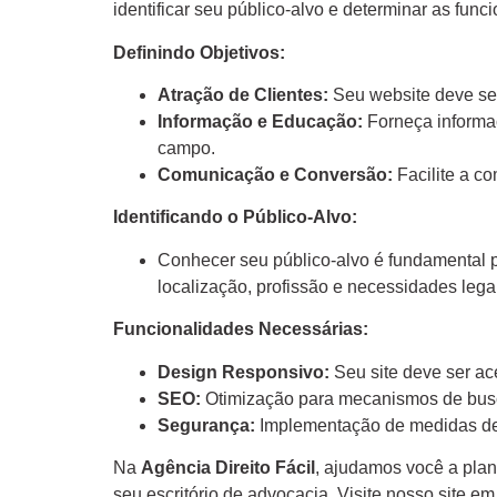
identificar seu público-alvo e determinar as func
Definindo Objetivos:
Atração de Clientes:
Seu website deve ser 
Informação e Educação:
Forneça informaç
campo.
Comunicação e Conversão:
Facilite a c
Identificando o Público-Alvo:
Conhecer seu público-alvo é fundamental p
localização, profissão e necessidades legai
Funcionalidades Necessárias:
Design Responsivo:
Seu site deve ser ac
SEO:
Otimização para mecanismos de busca
Segurança:
Implementação de medidas de 
Na
Agência Direito Fácil
, ajudamos você a plan
seu escritório de advocacia. Visite nosso site e